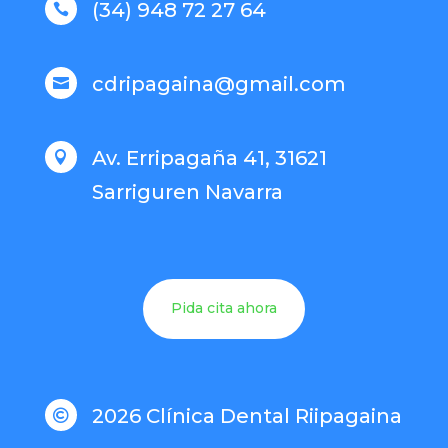
(34) 948 72 27 64

cdripagaina@gmail.com

Av. Erripagaña 41, 31621

Sarriguren Navarra
Pida cita ahora
2026 Clínica Dental Riipagaina
