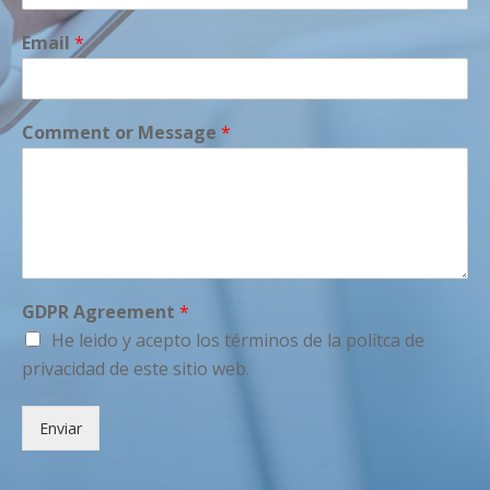
Email
*
Comment or Message
*
GDPR Agreement
*
He leido y acepto los términos de la polítca de
privacidad de este sitio web.
Enviar